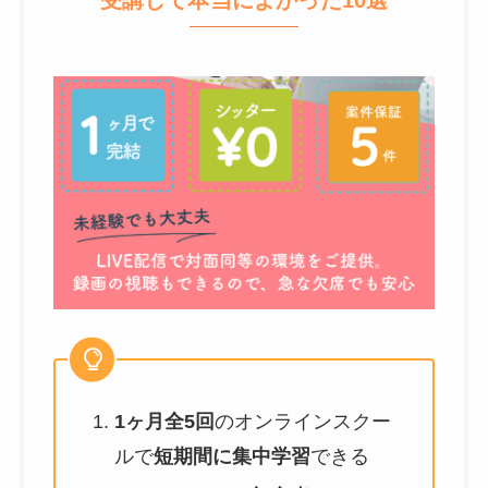
受講して本当によかった10選
1ヶ月全5回
のオンラインスクー
ルで
短期間に集中学習
できる