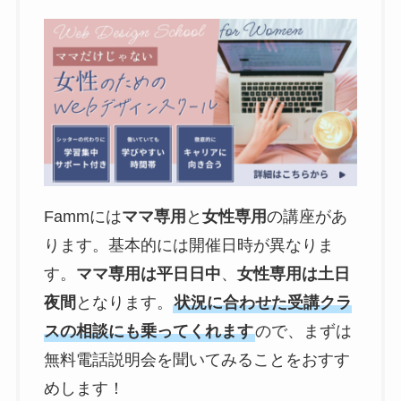
Fammには
ママ専用
と
女性専用
の講座があ
ります。基本的には開催日時が異なりま
す。
ママ専用は平日日中
、
女性専用は土日
夜間
となります。
状況に合わせた受講クラ
スの相談にも乗ってくれます
ので、まずは
無料電話説明会を聞いてみることをおすす
めします！