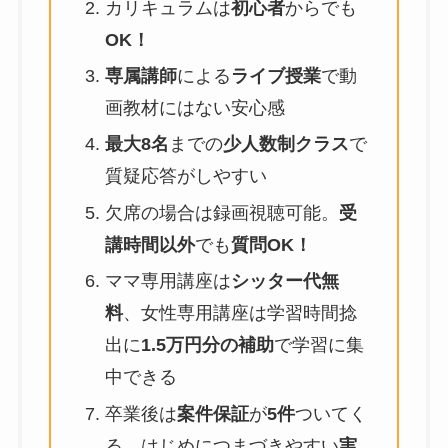
カリキュラムは
初心者
からでも
OK！
専属講師
による
ライブ授業
で動
画教材にはない安心感
最大8名
までの
少人数制クラス
で
質疑応答がしやすい
欠席の場合は録画視聴可能。
受
講時間以外
でも
質問OK！
ママ専用講座は
シッター代無
料
、女性専用講座は学習時間捻
出に
1.5万円分の補助
で学習に集
中できる
卒業後は
案件保証
が
5件
ついてく
る。はじめにつまづきやすい
実