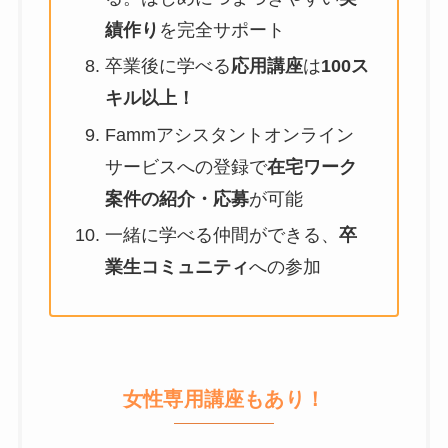
績作り
を完全サポート
卒業後に学べる
応用講座
は
100ス
キル以上！
Fammアシスタントオンライン
サービスへの登録で
在宅ワーク
案件の紹介・応募
が可能
一緒に学べる仲間ができる、
卒
業生コミュニティ
への参加
女性専用講座もあり！