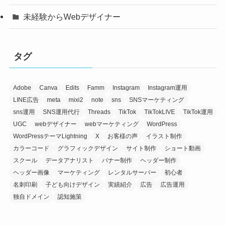
未経験からWebデザイナー
タグ
Adobe
Canva
Edits
Famm
Instagram
Instagram運用
LINE広告
meta
mixi2
note
sns
SNSマーケティング
sns運用
SNS運用代行
Threads
TikTok
TikTokLIVE
TikTok運用
UGC
webデザイナー
webマーケティング
WordPress
WordPressテーマLightning
X
お客様の声
イラスト制作
カラーコード
グラフィックデザイン
サイト制作
ショート動画
スクール
データアナリスト
バナー制作
ヘッダー制作
ヘッダー画像
マーケティング
レンタルサーバー
初心者
名刺印刷
子ども向けデザイン
実績紹介
広告
広告運用
独自ドメイン
認知施策